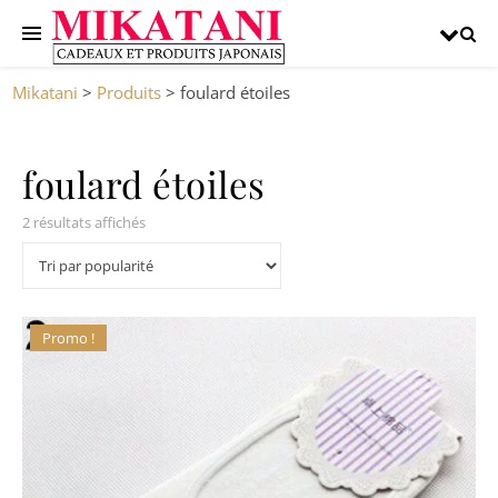
Mikatani
>
Produits
>
foulard étoiles
foulard étoiles
2 résultats affichés
Promo !