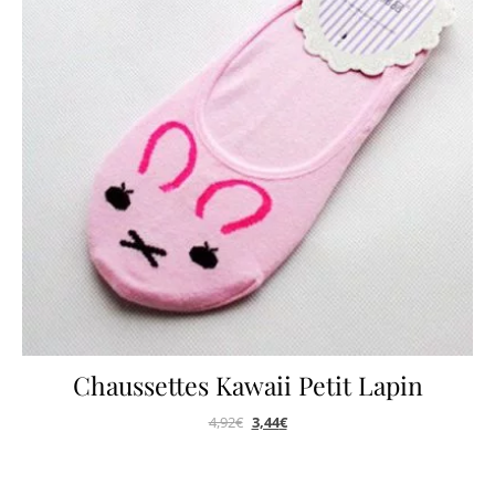
Chaussettes Kawaii Petit Lapin
4,92
€
3,44
€