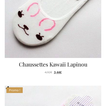
Chaussettes Kawaii Lapinou
4,92
€
3,44
€
Promo !