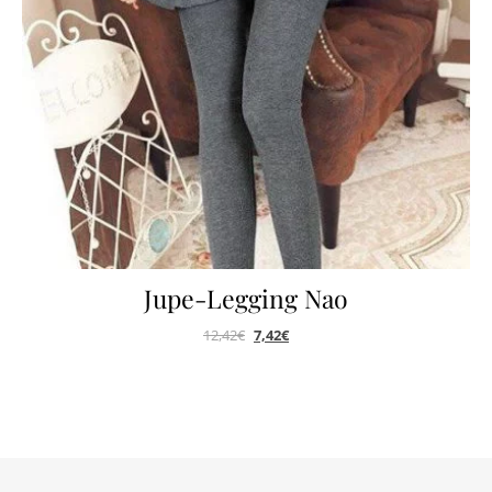
Jupe-Legging Nao
12,42
€
7,42
€