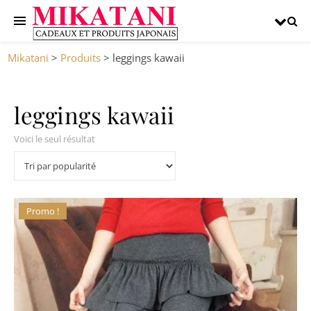
Mikatani
>
Produits
>
leggings kawaii
leggings kawaii
Voici le seul résultat
Promo !