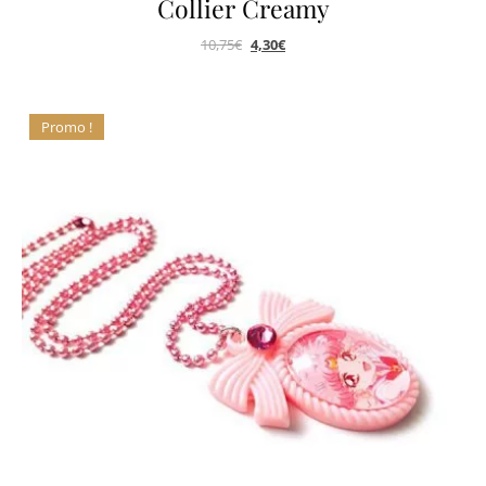
Collier Creamy
10,75
€
4,30
€
Promo !