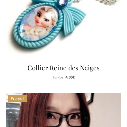
Collier Reine des Neiges
10,75
€
4,30
€
Promo !