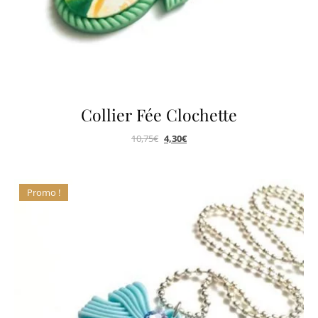
Collier Fée Clochette
10,75
€
4,30
€
Promo !