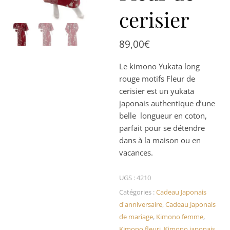
cerisier
89,00
€
Le kimono Yukata long
rouge motifs Fleur de
cerisier est un yukata
japonais authentique d’une
belle longueur en coton,
parfait pour se détendre
dans à la maison ou en
vacances.
UGS :
4210
Catégories :
Cadeau Japonais
d'anniversaire
,
Cadeau Japonais
de mariage
,
Kimono femme
,
Kimono fleuri
,
Kimono japonais
,