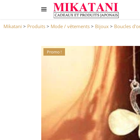
Mikatani
>
Produits
>
Mode / vêtements
>
Bijoux
>
Boucles d'or
Promo !