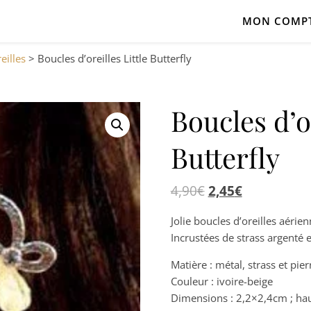
MON COMP
eilles
>
Boucles d’oreilles Little Butterfly
Boucles d’or
Butterfly
4,90
€
2,45
€
Jolie boucles d’oreilles aérie
Incrustées de strass argenté e
Matière : métal, strass et pier
Couleur : ivoire-beige
Dimensions : 2,2×2,4cm ; hau