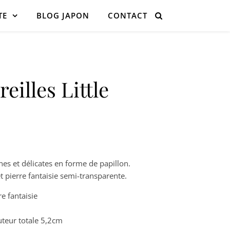
TE
BLOG JAPON
CONTACT
eilles Little
nnes et délicates en forme de papillon.
t pierre fantaisie semi-transparente.
re fantaisie
teur totale 5,2cm