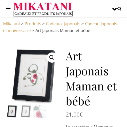
Mikatani
>
Produits
>
Cadeaux japonais
>
Cadeau Japonais
d'anniversaire
>
Art Japonais Maman et bébé
Art
Japonais
Maman et
bébé
21,00
€
Le caractère «
Maman et