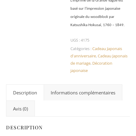
L’imprimé de la Grande Vague est
basé sur l’impression japonaise
originale du
woodblock
par
Katsushika Hokusai, 1760 – 1849.
UGS :
4175
Catégories :
Cadeau Japonais
d'anniversaire
,
Cadeau Japonais
de mariage
,
Décoration
japonaise
Description
Informations complémentaires
Avis (0)
DESCRIPTION