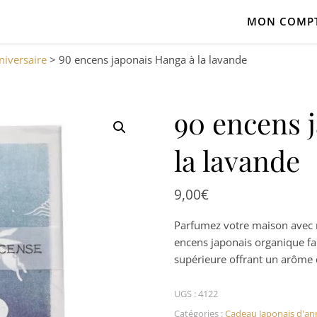
MON COMP
niversaire
>
90 encens japonais Hanga à la lavande
90 encens 
la lavande
9,00
€
Parfumez votre maison avec n
encens japonais organique fab
supérieure offrant un arôme d
UGS :
4122
Catégories :
Cadeau Japonais d'ann