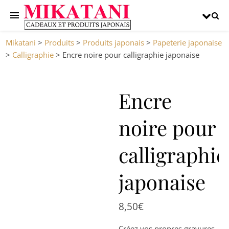
Mikatani
>
Produits
>
Produits japonais
>
Papeterie japonaise
>
Calligraphie
>
Encre noire pour calligraphie japonaise
Encre
noire pour
calligraphie
japonaise
8,50
€
Créez vos propres gravures