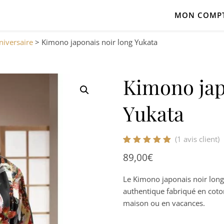
MON COMP
niversaire
>
Kimono japonais noir long Yukata
Kimono jap
Yukata
(
1
avis client)
Noté
1
5.00
sur
89,00
€
5 basé sur
notation client
Le Kimono japonais noir lon
authentique fabriqué en coto
maison ou en vacances.