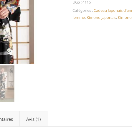
UGS :
4116
Catégories :
Cadeau Japonais d'ann
femme
,
Kimono japonais
,
Kimono 
taires
Avis (1)