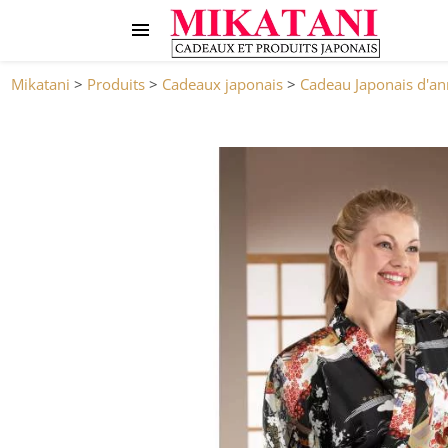
Mikatani
>
Produits
>
Cadeaux japonais
>
Cadeau Japonais d'an